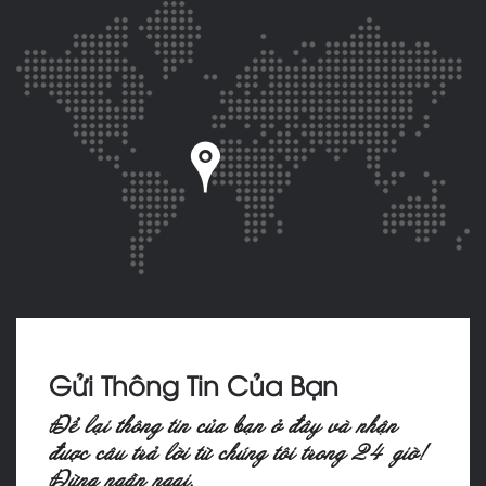
Gửi Thông Tin Của Bạn
Ñeå laïi thoâng tin cuûa baïn ôû ñaây vaø nhaän
ñöôïc caâu traû lôøi töø chuùng toâi trong 24 giôø!
Ñöøng ngaàn ngaïi.