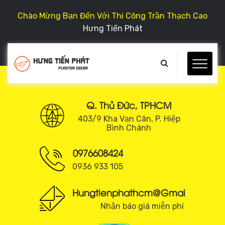
Chào Mừng Bạn Đến Với Thi Công Trần Thạch Cao
Hưng Tiến Phát
Q. Thủ Đức, TPHCM
403/9 Kha Vạn Cân, P. Hiệp
Bình Chánh
0976608424
0936 933 105
Hungtienphathcm@gmail.com
Nhận báo giá miễn phí