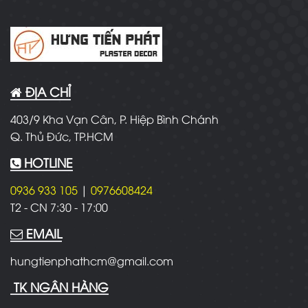
ĐỊA CHỈ
403/9 Kha Vạn Cân, P. Hiệp Bình Chánh
Q. Thủ Đức, TP.HCM
HOTLINE
0936 933 105
|
0976608424
T2 - CN
7:30 - 17:00
EMAIL
hungtienphathcm@gmail.com
TK NGÂN HÀNG