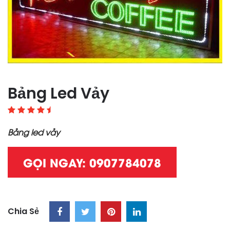
Bảng Led Vảy
Bảng led vảy
GỌI NGAY: 0907784078
Chia Sẻ