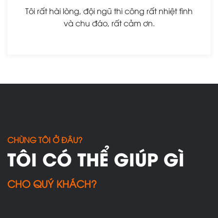
Tôi rất hài lòng, đội ngũ thi công rất nhiệt tình
và chu đáo, rất cảm ơn.
CHÙNG TÔI Ở ĐÂU?
TÔI CÓ THỂ GIÚP GÌ
CHO QUÝ KHÁCH?