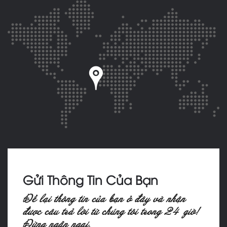
Gửi Thông Tin Của Bạn
Ñeå laïi thoâng tin cuûa baïn ôû ñaây vaø nhaän
ñöôïc caâu traû lôøi töø chuùng toâi trong 24 giôø!
Ñöøng ngaàn ngaïi.