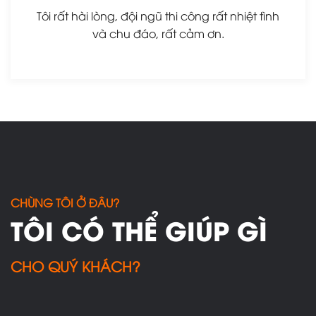
Tôi rất hài lòng, đội ngũ thi công rất nhiệt tình
và chu đáo, rất cảm ơn.
CHÙNG TÔI Ở ĐÂU?
TÔI CÓ THỂ GIÚP GÌ
CHO QUÝ KHÁCH?