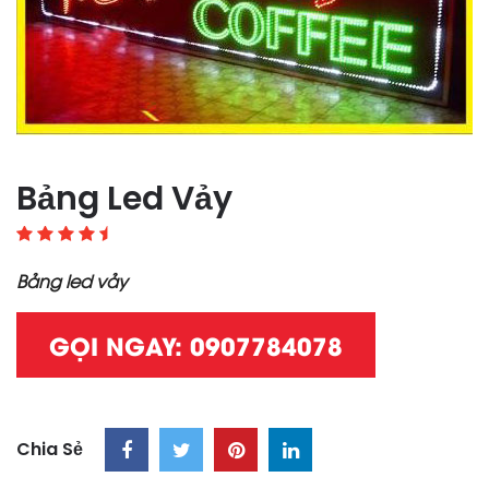
Bảng Led Vảy
Bảng led vảy
GỌI NGAY: 0907784078
Chia Sẻ