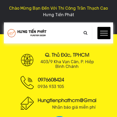
Chào Mừng Bạn Đến Với Thi Công Trần Thạch Cao
Hưng Tiến Phát
Q. Thủ Đức, TPHCM
403/9 Kha Vạn Cân, P. Hiệp
Bình Chánh
0976608424
0936 933 105
Hungtienphathcm@gmail.com
Nhận báo giá miễn phí