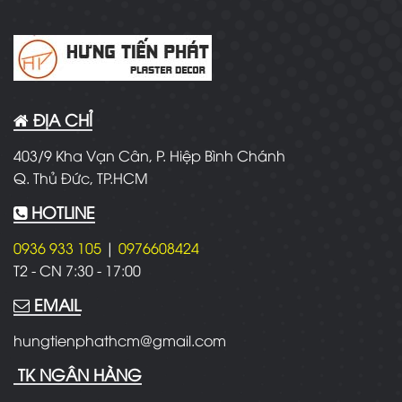
ĐỊA CHỈ
403/9 Kha Vạn Cân, P. Hiệp Bình Chánh
Q. Thủ Đức, TP.HCM
HOTLINE
0936 933 105
|
0976608424
T2 - CN
7:30 - 17:00
EMAIL
hungtienphathcm@gmail.com
TK NGÂN HÀNG