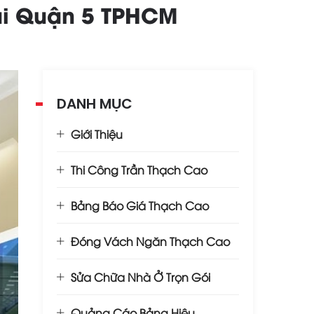
tại Quận 5 TPHCM
DANH MỤC
Giới Thiệu
Thi Công Trần Thạch Cao
Bảng Báo Giá Thạch Cao
Đóng Vách Ngăn Thạch Cao
Sửa Chữa Nhà Ở Trọn Gói
Quảng Cáo Bảng Hiệu