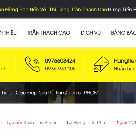
o Mừng Bạn Đến Với Thi Công Trần Thạch Cao
Hưng Tiến 
I THIỆU
TRẦN THẠCH CAO
DỊCH VỤ
BẢNG BÁO
0976608424
Hungti
ánh
0936 933 105
Nhận báo 
 Thạch Cao Đẹp Giá Rẻ Tại Quận 5 TPHCM
Tạo bởi
Xuân Duy Seoer
Tại
Hưng Tiến Phát
Ngày
14/