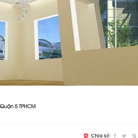
ại Quận 5 TPHCM
Chia sẻ: