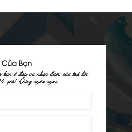
n Của Bạn
a baïn ôû ñaây vaø nhaän ñöôïc caâu traû lôøi
 24 giôø! Ñöøng ngaàn ngaïi.