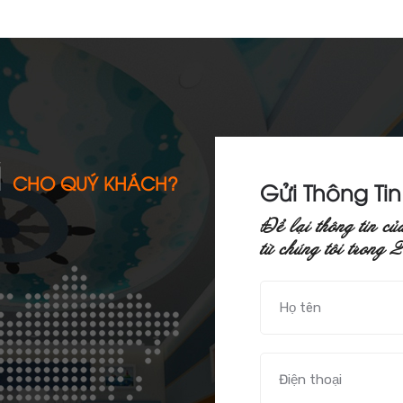
Ì
CHO QUÝ KHÁCH?
Gửi Thông Ti
Ñeå laïi thoâng tin cuû
töø chuùng toâi trong