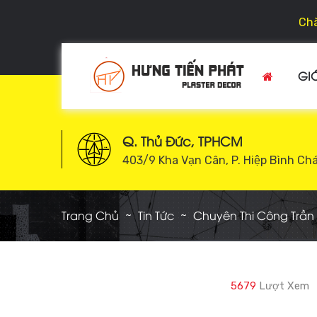
Chà
GIỚ
Q. Thủ Đức, TPHCM
403/9 Kha Vạn Cân, P. Hiệp Bình Ch
Trang Chủ
Tin Tức
Chuyên Thi Công Trần
5679
Lượt Xem