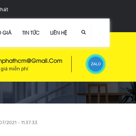
Phát
 GIÁ
TIN TỨC
LIÊN HỆ
enphathcm@gmail.com
ZALO
giá miễn phí
07/2021 - 11:37:33