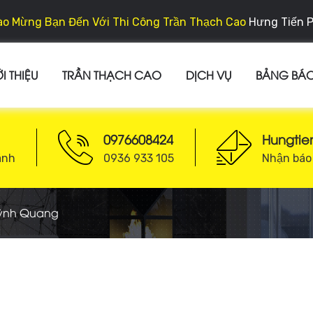
o Mừng Bạn Đến Với Thi Công Trần Thạch Cao
Hưng Tiến 
I THIỆU
TRẦN THẠCH CAO
DỊCH VỤ
BẢNG BÁO
0976608424
Hungti
ánh
0936 933 105
Nhận báo 
ỳnh Quang