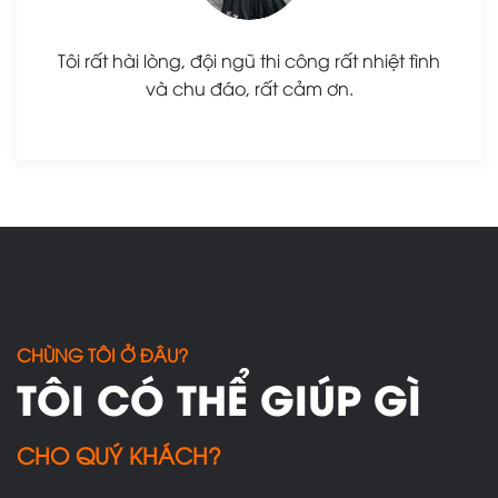
Tôi rất hài lòng, đội ngũ thi công rất nhiệt tình
và chu đáo, rất cảm ơn.
CHÙNG TÔI Ở ĐÂU?
TÔI CÓ THỂ GIÚP GÌ
CHO QUÝ KHÁCH?