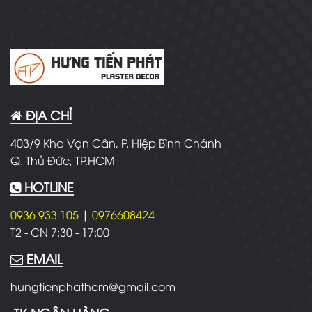
ĐỊA CHỈ
403/9 Kha Vạn Cân, P. Hiệp Bình Chánh
Q. Thủ Đức, TP.HCM
HOTLINE
0936 933 105
|
0976608424
T2 - CN
7:30 - 17:00
EMAIL
hungtienphathcm@gmail.com