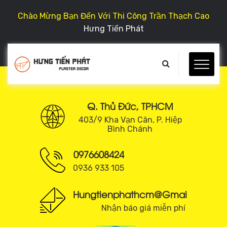
Chào Mừng Bạn Đến Với Thi Công Trần Thạch Cao
Hưng Tiến Phát
Q. Thủ Đức, TPHCM
403/9 Kha Vạn Cân, P. Hiệp
Bình Chánh
0976608424
0936 933 105
Hungtienphathcm@gmail.com
Nhận báo giá miễn phí