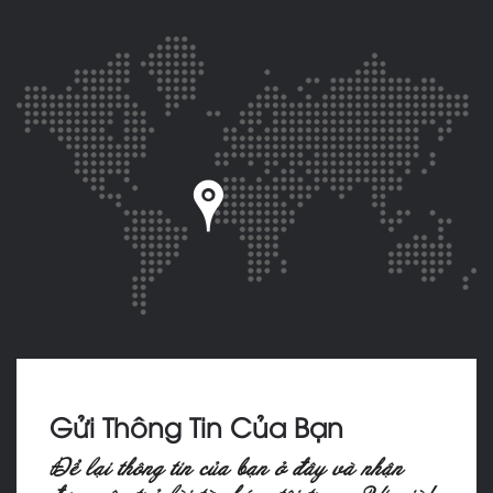
Gửi Thông Tin Của Bạn
Ñeå laïi thoâng tin cuûa baïn ôû ñaây vaø nhaän