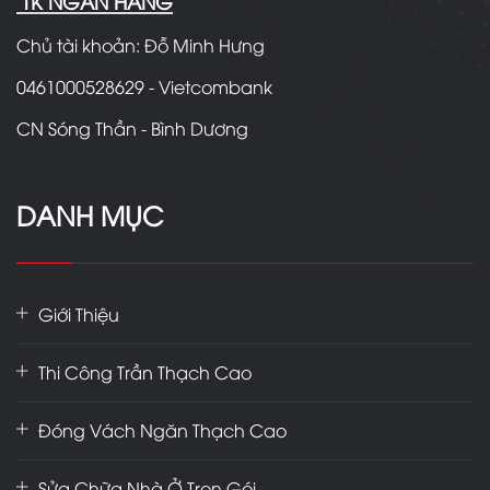
TK NGÂN HÀNG
Chủ tài khoản: Đỗ Minh Hưng
0461000528629 - Vietcombank
CN Sóng Thần - Bình Dương
DANH MỤC
Giới Thiệu
Thi Công Trần Thạch Cao
Đóng Vách Ngăn Thạch Cao
Sửa Chữa Nhà Ở Trọn Gói