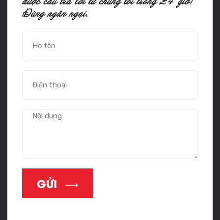
ñöôïc caâu traû lôøi töø chuùng toâi trong 24 giôø!
Ñöøng ngaàn ngaïi.
GỬI