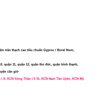
tấm trần thạch cao tiêu chuẩn Gyproc / Boral 9mm,
10, quận 11, quận 12, quận thủ đức, quận bình thạnh,
uyện cần giờ
g I II, KCN Sóng Thần I II III, KCN Nam Tân Uyên, KCN Mỹ