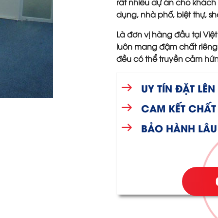
rất nhiều dự án cho khách
dụng, nhà phố, biệt thự,
Là đơn vị hàng đầu tại Việ
luôn mang đậm chất riêng 
đều có thể truyền cảm hứ
UY TÍN ĐẶT LÊ
CAM KẾT CHẤT
BẢO HÀNH LÂU