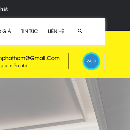
Phát
 GIÁ
TIN TỨC
LIÊN HỆ
enphathcm@gmail.com
ZALO
giá miễn phí