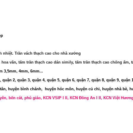
op
h nhiệt
.
Trần vách thạch cao cho nhà xưởng
n hoa văn
,
tấm trần thạch cao dán simily
,
tấm trần thạch cao chống ẩm
, 
ẩm 3,5mm, 4mm, 6mm...
 quận 2, quận 3, quận 4, quận 5, quận 6, quận 7, quận 8, quận 9, quận 
 tân, huyện bình chánh, huyện hóc môn, huyện củ chi, huyện nhà bè, h
 uyên, bến cát, phú giáo, KCN VSIP I II, KCN Đồng An I II, KCN Việt Hươn