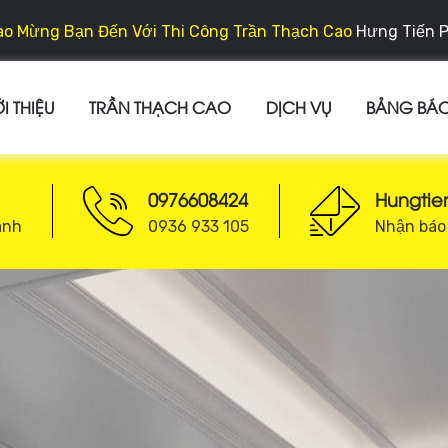
o Mừng Bạn Đến Với Thi Công Trần Thạch Cao
Hưng Tiến 
I THIỆU
TRẦN THẠCH CAO
DỊCH VỤ
BẢNG BÁO
0976608424
Hungti
ánh
0936 933 105
Nhận báo 