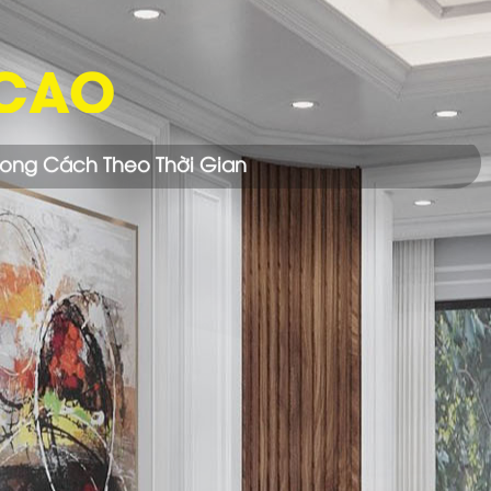
THI CÔNG C
Với Đội Ngũ Thợ Thi Công Nhiều Nă
Nhà Bạn Trở Nên Hoàn Mỹ Hơn.
NHẬN BÁO GIÁ NGAY