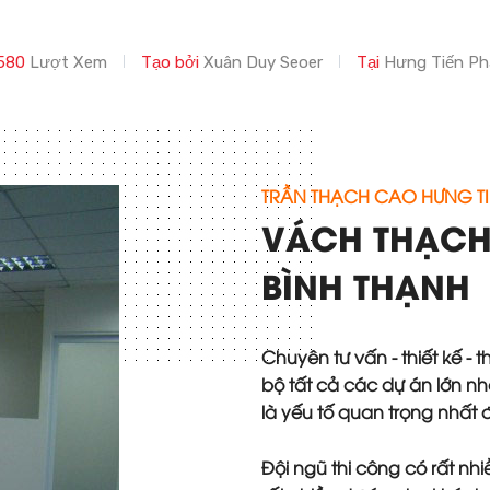
580
Lượt Xem
Tạo bởi
Xuân Duy Seoer
Tại
Hưng Tiến Ph
TRẦN THẠCH CAO HƯNG TI
VÁCH THẠCH
BÌNH THẠNH
Chuyên tư vấn - thiết kế -
bộ tất cả các dự án lớn nhỏ
là yếu tố quan trọng nhất
Đội ngũ thi công có rất nh