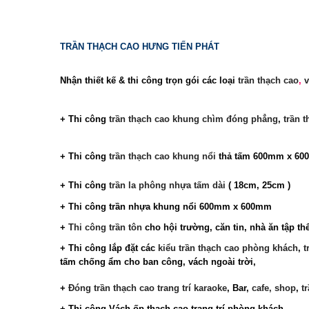
TRẦN THẠCH CAO HƯNG TIẾN PHÁT
Nhận thiết kế & thi công trọn gói các loại
trần thạch cao
,
v
+ Thi công
trần thạch cao khung chìm đóng phẳng
,
trần 
+ Thi công
trần thạch cao khung nổi
thả tấm 600mm x 6
+ Thi công
trần la phông nhựa tấm dài
( 18cm, 25cm )
+ Thi công trần nhựa khung nổi 600mm x 600mm
+
Thi công trần tôn
cho hội trường, căn tin, nhà ăn tập th
+ Thi công lắp đặt các
kiểu trần thạch cao phòng khách
,
t
tấm chống ẩm cho ban công,
vách ngoài trời,
+
Đóng trần thạch cao trang trí
karaoke
, Bar,
cafe, shop
,
t
+ Thi công
Vách ốp thạch cao trang trí phòng khách