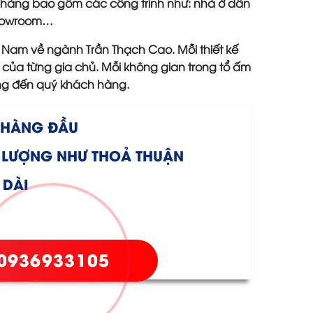
 hàng bao gồm các công trình như: nhà ở dân
 showroom…
t Nam về ngành Trần Thạch Cao. Mỗi thiết kế
của từng gia chủ. Mỗi không gian trong tổ ấm
ng đến quý khách hàng.
N HÀNG ĐẦU
 LƯỢNG NHƯ THOẢ THUẬN
 DÀI
0936933105