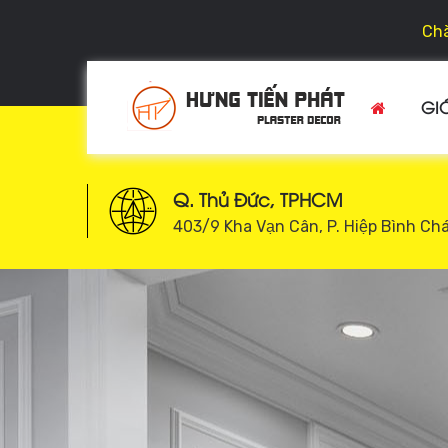
Chà
GIỚ
Q. Thủ Đức, TPHCM
403/9 Kha Vạn Cân, P. Hiệp Bình Ch