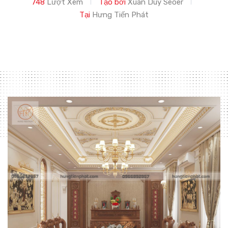
748
Lượt Xem
Tạo bởi
Xuân Duy Seoer
Tại
Hưng Tiến Phát