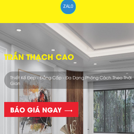
ZALO
THI CÔNG CHUYÊN NGHIỆP
Với Đội Ngũ Thợ Thi Công Nhiều Năm Kinh Nghiệm Sẽ Giúp
Không Gian Nhà Bạn Trở Nên Hoàn Mỹ Hơn.
NHẬN BÁO GIÁ NGAY