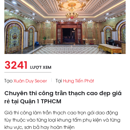
3241
LƯỢT XEM
Tạo
Tại
Xuân Duy Seoer
Hưng Tiến Phát
Chuyên thi công trần thạch cao đẹp giá
rẻ tại Quận 1 TPHCM
Giá thi công làm trần thạch cao trọn gói dao động
tùy thuộc vào từng loại khung tấm phụ kiện và từng
khu vực, sơn bả hay hoàn thiện