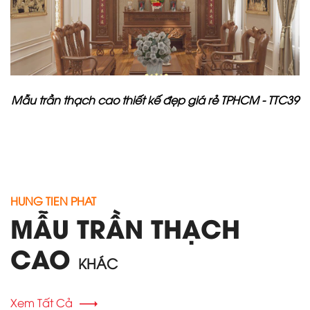
Mẫu trần thạch cao thiết kế đẹp giá rẻ TPHCM - TTC39
HUNG TIEN PHAT
MẪU TRẦN THẠCH
CAO
KHÁC
Xem Tất Cả