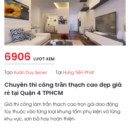
6906
LƯỢT XEM
Tạo
Tại
Xuân Duy Seoer
Hưng Tiến Phát
Chuyên thi công trần thạch cao đẹp giá
rẻ tại Quận 4 TPHCM
Giá thi công làm trần thạch cao trọn gói dao động
tùy thuộc vào từng loại khung tấm phụ kiện và từng
khu vực, sơn bả hay hoàn thiện