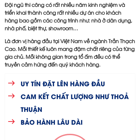
Đội ngũ thi công có rất nhiều năm kinh nghiệm và
triển khai thành công rất nhiều dự án cho khách
hàng bao gồm các công trình như: nhà ở dân dụng,
nhà phố, biệt thự, showroom…
Là đơn vị hàng đầu tại Việt Nam về ngành Trần Thạch
Cao. Mỗi thiết kế luôn mang đậm chất riêng của từng
gia chủ. Mỗi không gian trong tổ ấm đều có thể
truyền cảm hứng đến quý khách hàng.
UY TÍN ĐẶT LÊN HÀNG ĐẦU
CAM KẾT CHẤT LƯỢNG NHƯ THOẢ
THUẬN
BẢO HÀNH LÂU DÀI