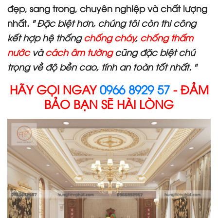
đẹp, sang trong, chuyên nghiệp và chất lượng
nhất.
" Đặc biệt hơn, chúng tôi còn thi công
kết hợp hệ thống
chống cháy
,
chống thấm
nước
và
cách âm tường
cũng đặc biệt chú
trọng về độ bền cao, tính an toàn tốt nhất. "
HÃY GỌI NGAY
0966 8929 57
- ĐẢM
BẢO BẠN SẼ HÀI LÒNG