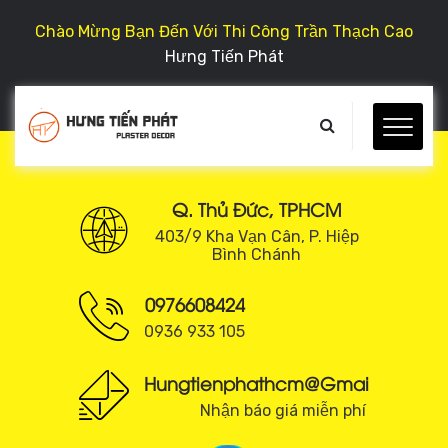
Chào Mừng Bạn Đến Với Thi Công Trần Thạch Cao
Hưng Tiến Phát
Q. Thủ Đức, TPHCM
403/9 Kha Vạn Cân, P. Hiệp
Bình Chánh
0976608424
0936 933 105
Hungtienphathcm@gmail.com
Nhận báo giá miễn phí