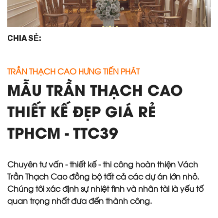
CHIA SẺ:
TRẦN THẠCH CAO HƯNG TIẾN PHÁT
MẪU TRẦN THẠCH CAO
THIẾT KẾ ĐẸP GIÁ RẺ
TPHCM - TTC39
Chuyên tư vấn - thiết kế - thi công hoàn thiện Vách
Trần Thạch Cao đồng bộ tất cả các dự án lớn nhỏ.
Chúng tôi xác định sự nhiệt tình và nhân tài là yếu tố
quan trọng nhất đưa đến thành công.