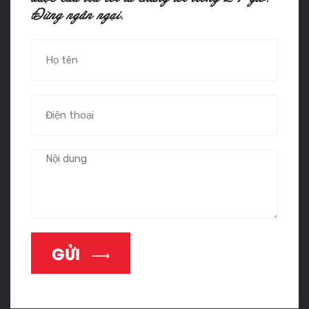
Ñöøng ngaàn ngaïi.
GỬI