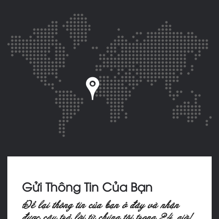
Gửi Thông Tin Của Bạn
Ñeå laïi thoâng tin cuûa baïn ôû ñaây vaø nhaän
ñöôïc caâu traû lôøi töø chuùng toâi trong 24 giôø!