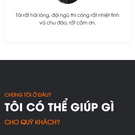
Tôi rất hài lòng, đội ngũ thi công rất nhiệt tình
và chu đáo, rất cảm ơn.
CHÙNG TÔI Ở ĐÂU?
TÔI CÓ THỂ GIÚP GÌ
CHO QUÝ KHÁCH?