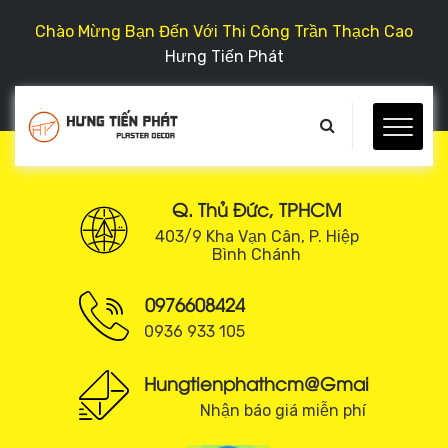
Chào Mừng Bạn Đến Với Thi Công Trần Thạch Cao
Hưng Tiến Phát
Q. Thủ Đức, TPHCM
403/9 Kha Vạn Cân, P. Hiệp
Bình Chánh
0976608424
0936 933 105
Hungtienphathcm@gmail.com
Nhận báo giá miễn phí