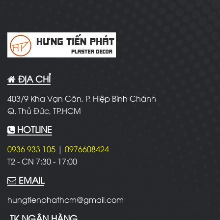
ĐỊA CHỈ
403/9 Kha Vạn Cân, P. Hiệp Bình Chánh
Q. Thủ Đức, TP.HCM
HOTLINE
0936 933 105
|
0976608424
T2 - CN
7:30 - 17:00
EMAIL
hungtienphathcm@gmail.com
TK NGÂN HÀNG