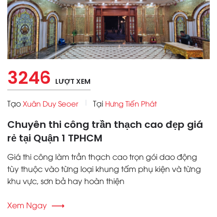
3246
LƯỢT XEM
Tạo
Tại
Xuân Duy Seoer
Hưng Tiến Phát
Chuyên thi công trần thạch cao đẹp giá
rẻ tại Quận 1 TPHCM
Giá thi công làm trần thạch cao trọn gói dao động
tùy thuộc vào từng loại khung tấm phụ kiện và từng
khu vực, sơn bả hay hoàn thiện
Xem Ngay