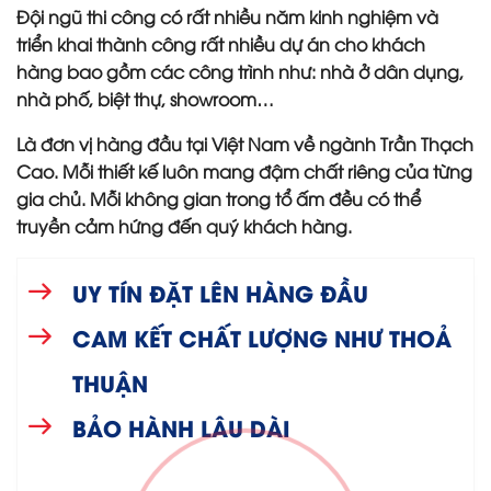
Đội ngũ thi công có rất nhiều năm kinh nghiệm và
triển khai thành công rất nhiều dự án cho khách
hàng bao gồm các công trình như: nhà ở dân dụng,
nhà phố, biệt thự, showroom…
Là đơn vị hàng đầu tại Việt Nam về ngành Trần Thạch
Cao. Mỗi thiết kế luôn mang đậm chất riêng của từng
gia chủ. Mỗi không gian trong tổ ấm đều có thể
truyền cảm hứng đến quý khách hàng.
UY TÍN ĐẶT LÊN HÀNG ĐẦU
CAM KẾT CHẤT LƯỢNG NHƯ THOẢ
THUẬN
BẢO HÀNH LÂU DÀI