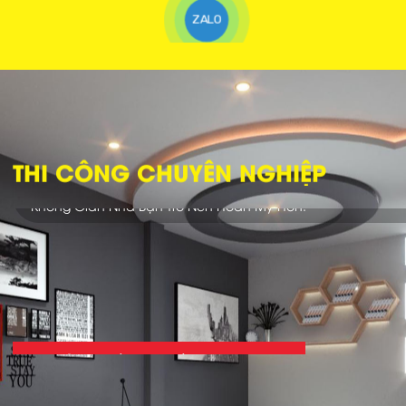
ZALO
THI CÔNG CHUYÊN NGHIỆP
Với Đội Ngũ Thợ Thi Công Nhiều Năm Kinh Nghiệm Sẽ Giúp
Không Gian Nhà Bạn Trở Nên Hoàn Mỹ Hơn.
NHẬN BÁO GIÁ NGAY