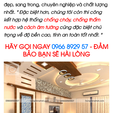
đẹp, sang trong, chuyên nghiệp và chất lượng
nhất.
" Đặc biệt hơn, chúng tôi còn thi công
kết hợp hệ thống
chống cháy
,
chống thấm
nước
và
cách âm tường
cũng đặc biệt chú
trọng về độ bền cao, tính an toàn tốt nhất. "
HÃY GỌI NGAY
0966 8929 57
- ĐẢM
BẢO BẠN SẼ HÀI LÒNG