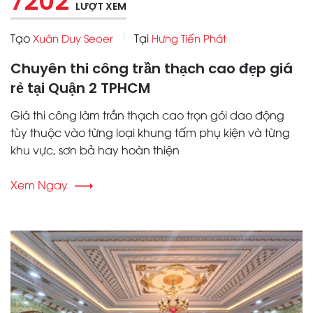
7202
LƯỢT XEM
Tạo
Tại
Xuân Duy Seoer
Hưng Tiến Phát
Chuyên thi công trần thạch cao đẹp giá
rẻ tại Quận 2 TPHCM
Giá thi công làm trần thạch cao trọn gói dao động
tùy thuộc vào từng loại khung tấm phụ kiện và từng
khu vực, sơn bả hay hoàn thiện
Xem Ngay