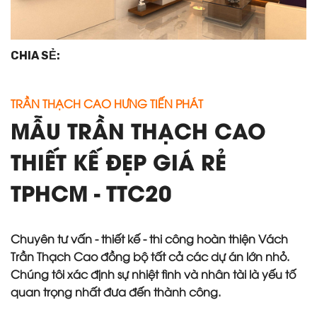
CHIA SẺ:
TRẦN THẠCH CAO HƯNG TIẾN PHÁT
MẪU TRẦN THẠCH CAO
THIẾT KẾ ĐẸP GIÁ RẺ
TPHCM - TTC20
Chuyên tư vấn - thiết kế - thi công hoàn thiện Vách
Trần Thạch Cao đồng bộ tất cả các dự án lớn nhỏ.
Chúng tôi xác định sự nhiệt tình và nhân tài là yếu tố
quan trọng nhất đưa đến thành công.