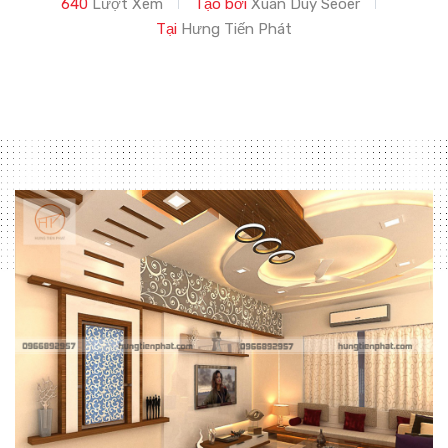
640
Lượt Xem
Tạo bởi
Xuân Duy Seoer
Tại
Hưng Tiến Phát