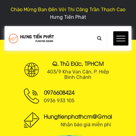
Chào Mừng Bạn Đến Với Thi Công Trần Thạch Cao
Hưng Tiến Phát
Q. Thủ Đức, TPHCM
403/9 Kha Vạn Cân, P. Hiệp
Bình Chánh
0976608424
0936 933 105
Hungtienphathcm@gmail.com
Nhận báo giá miễn phí