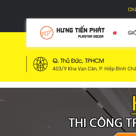
Chà
GIỚ
Q. Thủ Đức, TPHCM
403/9 Kha Vạn Cân, P. Hiệp Bình Ch