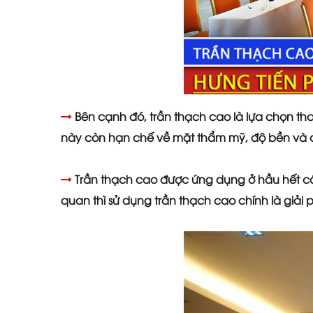
Bên cạnh đó, trần thạch cao là lựa chọn tha
này còn hạn chế về mặt thẩm mỹ, độ bền và 
Trần thạch cao được ứng dụng ở hầu hết các 
quan thì sử dụng trần thạch cao chính là giải