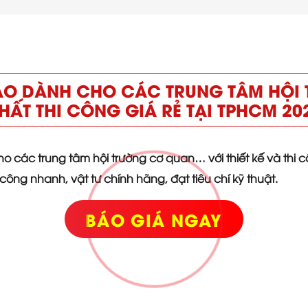
AO DÀNH CHO CÁC TRUNG TÂM HỘI
HẤT THI CÔNG GIÁ RẺ TẠI TPHCM 20
các trung tâm hội trường cơ quan… với thiết kế và thi cô
công nhanh, vật tư chính hãng, đạt tiêu chí kỹ thuật.
BÁO GIÁ NGAY