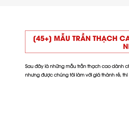
[45+] MẪU TRẦN THẠCH C
N
Sau đây là những mẫu trần thạch cao dành cho 
nhưng được chúng tôi làm với giá thành rẻ, thi 