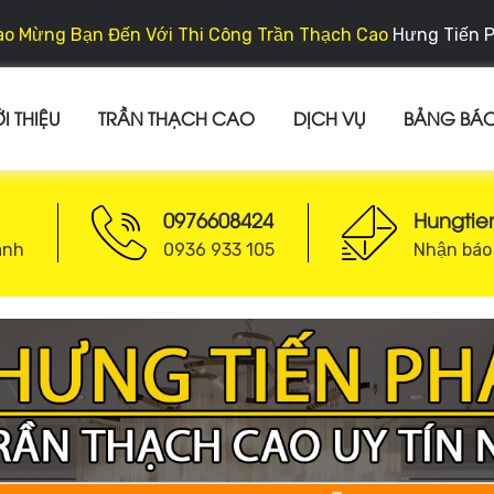
o Mừng Bạn Đến Với Thi Công Trần Thạch Cao
Hưng Tiến 
I THIỆU
TRẦN THẠCH CAO
DỊCH VỤ
BẢNG BÁO
0976608424
Hungti
ánh
0936 933 105
Nhận báo 