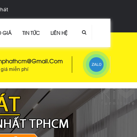
Phát
 GIÁ
TIN TỨC
LIÊN HỆ
enphathcm@gmail.com
ZALO
giá miễn phí