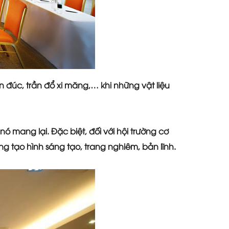
 đúc, trần đổ xi măng,… khi những vật liệu
 mang lại. Đặc biệt, đối với hội trường cơ
 tạo hình sáng tạo, trang nghiêm, bản lĩnh.