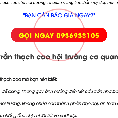
n thạch cao cho hội trường cơ quan mang tính thẫm mỹ đẹp mớ
"BẠN CẦN BÁO GIÁ NGAY?"
GỌI NGAY 0936933105
trần thạch cao hội trường cơ qua
n thạch cao mà bạn nên biết:
n, dễ dàng, không gây ảnh hưởng đến kết cấu trần nhà b
ới môi trường, không chứa các thành phần độc hại, an toàn
hống ẩm, chịu nhiệt tốt và vượt trội.