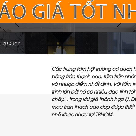
 Cơ Quan
Các trung tâm hội trường cơ quan 
bằng trần thạch cao, tấm trần nhô
và nhược điểm nhất định. Với tấm 
trình lớn bởi nó có nhiều đặc tính 
cháy,... trong khi giá thành hợp lý. 
mau tran thach cao dep được thiết 
nhỏ khác nhau tại TPHCM.