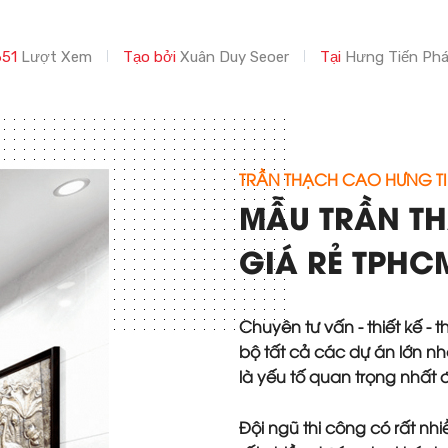
651
Lượt Xem
Tạo bởi
Xuân Duy Seoer
Tại
Hưng Tiến Phá
TRẦN THẠCH CAO HƯNG TI
MẪU TRẦN TH
GIÁ RẺ TPHCM
Chuyên tư vấn - thiết kế -
bộ tất cả các dự án lớn nhỏ
là yếu tố quan trọng nhất
Đội ngũ thi công có rất nh