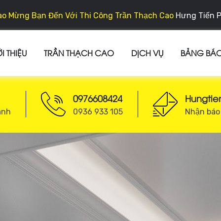
o Mừng Bạn Đến Với Thi Công Trần Thạch Cao
Hưng Tiến 
I THIỆU
TRẦN THẠCH CAO
DỊCH VỤ
BẢNG BÁO
0976608424
Hungti
ánh
0936 933 105
Nhận báo 