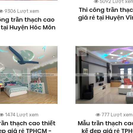
5092 Lượt xe
Thi công trần thạ
9306 Lượt xem
giá rẻ tại Huyện Vĩ
ông trần thạch cao
ẻ tại Huyện Hóc Môn
1474 Lượt xem
777 Lượt xem
rần thạch cao thiết
Mẫu trần thạch cao
ẹp giá rẻ TPHCM -
kế đẹp giá rẻ TP