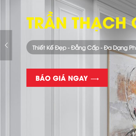
TRẦN THẠCH
Thiết Kế Đẹp - Đẳng Cấp - Đa Dạng P
BÁO GIÁ NGAY