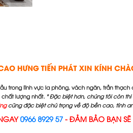
CAO HƯNG TIẾN PHÁT XIN KÍNH CH
 đầu trong lĩnh vực la phông, vách ngăn, trần thạ
 chất lượng nhất.
" Đặc biệt hơn, chúng tôi còn th
ờng
cũng đặc biệt chú trọng về độ bền cao, tính an 
 NGAY
0966 8929 57
- ĐẢM BẢO BẠN SẼ