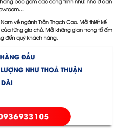
 hàng bao gồm các công trình như: nhà ở dân
 showroom…
t Nam về ngành Trần Thạch Cao. Mỗi thiết kế
của từng gia chủ. Mỗi không gian trong tổ ấm
ng đến quý khách hàng.
N HÀNG ĐẦU
 LƯỢNG NHƯ THOẢ THUẬN
 DÀI
0936933105