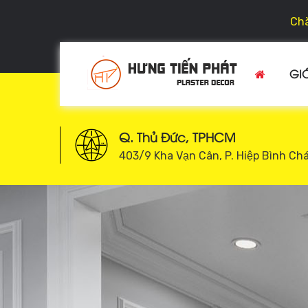
Chà
GIỚ
Q. Thủ Đức, TPHCM
403/9 Kha Vạn Cân, P. Hiệp Bình Ch