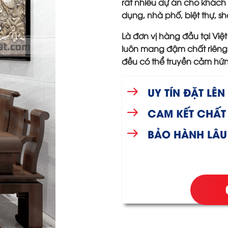
rất nhiều dự án cho khách
dụng, nhà phố, biệt thự,
Là đơn vị hàng đầu tại Việ
luôn mang đậm chất riêng 
đều có thể truyền cảm hứ
UY TÍN ĐẶT LÊ
CAM KẾT CHẤT
BẢO HÀNH LÂU