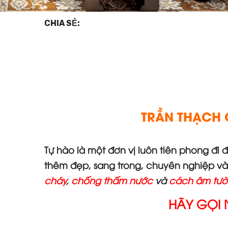
CHIA SẺ:
TRẦN THẠCH 
Tự hào là một đơn vị luôn tiên phong đi
thêm đẹp, sang trong, chuyên nghiệp và
cháy
,
chống thấm nước
và
cách âm tư
HÃY GỌI