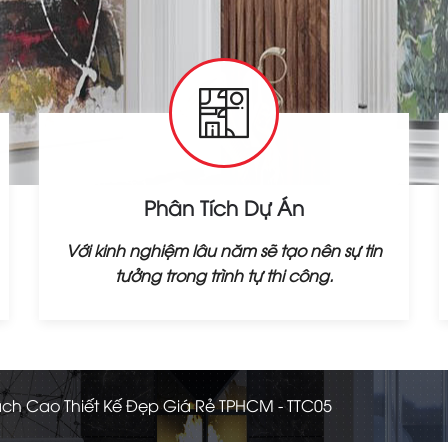
Phân Tích Dự Án
Với kinh nghiệm lâu năm sẽ tạo nên sự tin
tưởng trong trình tự thi công.
ch Cao Thiết Kế Đẹp Giá Rẻ TPHCM - TTC05