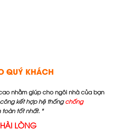
ÀO QUÝ KHÁCH
ch cao nhằm giúp cho ngôi nhà của bạn
i công kết hợp hệ thống
chống
toàn tốt nhất. "
 HÀI LÒNG